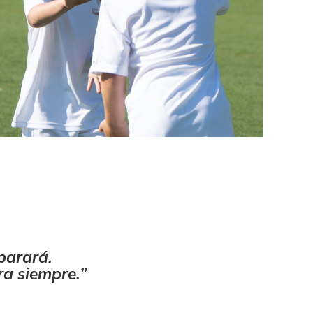
parará.
ra siempre.