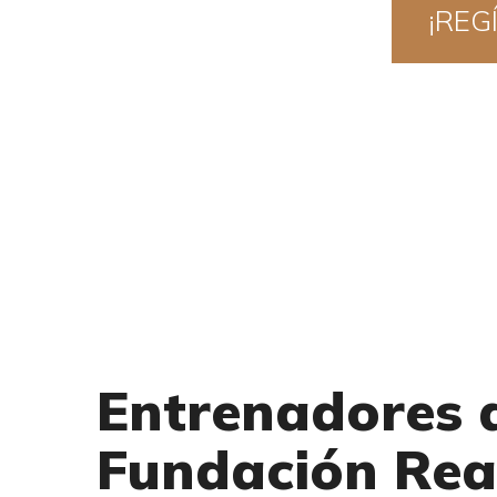
¡REG
A
Entrenadores d
Fundación Rea