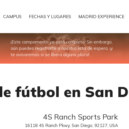
CAMPUS
FECHAS Y LUGARES
MADRID EXPERIENCE
¡Este campamento ya está completo! Sin embargo,
aún puedes registrarte a nuestra lista de espera, ¡y
te avisaremos si se libera alguna plaza!
 fútbol en San D
4S Ranch Sports Park
16118 4S Ranch Pkwy, San Diego, 92127, USA